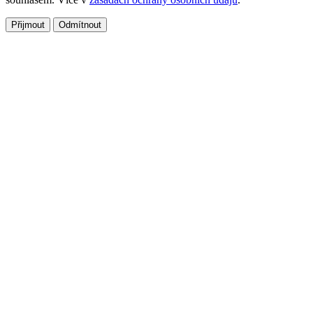
Přijmout
Odmítnout