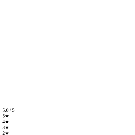
5,0
/ 5
5★
4★
3★
2★