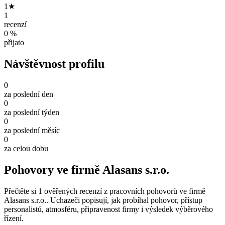
1★
1
recenzí
0 %
přijato
Návštěvnost profilu
0
za poslední den
0
za poslední týden
0
za poslední měsíc
0
za celou dobu
Pohovory ve firmě Alasans s.r.o.
Přečtěte si 1 ověřených recenzí z pracovních pohovorů ve firmě
Alasans s.r.o.. Uchazeči popisují, jak probíhal pohovor, přístup
personalistů, atmosféru, připravenost firmy i výsledek výběrového
řízení.