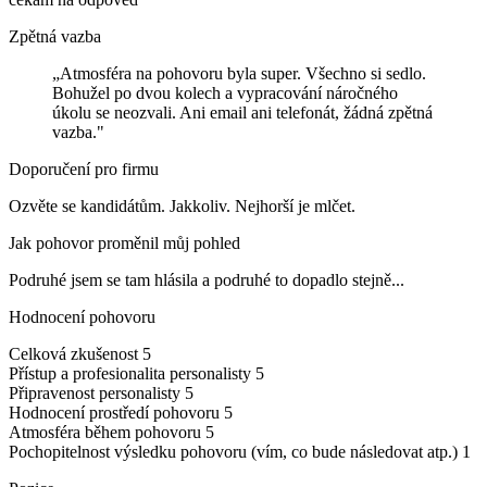
Zpětná vazba
„Atmosféra na pohovoru byla super. Všechno si sedlo.
Bohužel po dvou kolech a vypracování náročného
úkolu se neozvali. Ani email ani telefonát, žádná zpětná
vazba."
Doporučení pro firmu
Ozvěte se kandidátům. Jakkoliv. Nejhorší je mlčet.
Jak pohovor proměnil můj pohled
Podruhé jsem se tam hlásila a podruhé to dopadlo stejně...
Hodnocení pohovoru
Celková zkušenost
5
Přístup a profesionalita personalisty
5
Připravenost personalisty
5
Hodnocení prostředí pohovoru
5
Atmosféra během pohovoru
5
Pochopitelnost výsledku pohovoru (vím, co bude následovat atp.)
1