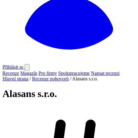
Přihlásit se
Recenze
Magazín
Pro firmy
Spolupracujeme
Napsat recenzi
Hlavní strana
/
Recenze pohovorů
/
Alasans s.r.o.
Alasans s.r.o.