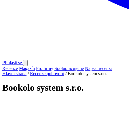
Přihlásit se
Recenze
Magazín
Pro firmy
Spolupracujeme
Napsat recenzi
Hlavní strana
/
Recenze pohovorů
/
Bookolo system s.r.o.
Bookolo system s.r.o.