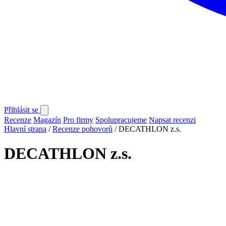
Přihlásit se
Recenze
Magazín
Pro firmy
Spolupracujeme
Napsat recenzi
Hlavní strana
/
Recenze pohovorů
/
DECATHLON z.s.
DECATHLON z.s.