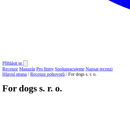
Přihlásit se
Recenze
Magazín
Pro firmy
Spolupracujeme
Napsat recenzi
Hlavní strana
/
Recenze pohovorů
/
For dogs s. r. o.
For dogs s. r. o.