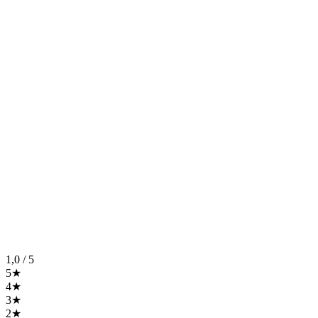
1,0
/ 5
5★
4★
3★
2★