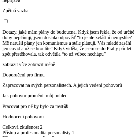
nepřijat/a
Zpětná vazba
Dotazy, jaké mám plány do budoucna. Když jsem řekla, že od určité
doby neplánuji, jsem dostala odpověď “to je ale zvláštní nemyslíte?
Mě narušil plány jen komunismus a stále plánuji. Vás mladé zasáhl
jen covid a už se hroutíte” Když viděla, že jsem se do Prahy pár let
zpět přestěhovala, tak odvětila “to už vůbec nechápu”
zobrazit více
zobrazit méně
Doporučení pro firmu
Zapracovat na svých personalistech. A jejich vedení pohovorů
Jak pohovor proměnil můj pohled
Pracovat pro ně by bylo za trest😀
Hodnocení pohovoru
Celková zkušenost
2
Přístup a profesionalita personalisty
1