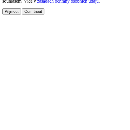
souhlasem. Více v
zásadách ochrany osobních údajů
.
Přijmout
Odmítnout