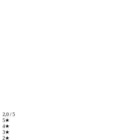
2,0
/ 5
5★
4★
3★
2★