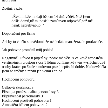
nepřijat/a
Zpětná vazba
„Řekli mi,že mi dají během 14 dnů vědět. Než jsem
došla domů,už mi poslali zamítavou odpověď,což mě
nějak nepřekvapilo. "
Doporučení pro firmu
Asi by to chtělo si uvědomit,že nehledáte manažera,ale prodavače.
Jak pohovor proměnil můj pohled
Negativně. Důvod u přijetí byl podle mě věk. A celkově atmosféra
ve stísněném prostoru s cca 5 lidma od firmy,kdy vás vyslýchají dvě
osoby krátce po škole s nulovou praxí,nepůsobí dobře. Nedozvěděla
jsem se směny a mzdu jen velmi zhruba.
Hodnocení pohovoru
Celková zkušenost
3
Přístup a profesionalita personalisty
3
Připravenost personalisty
3
Hodnocení prostředí pohovoru
1
Atmosféra během pohovoru
2