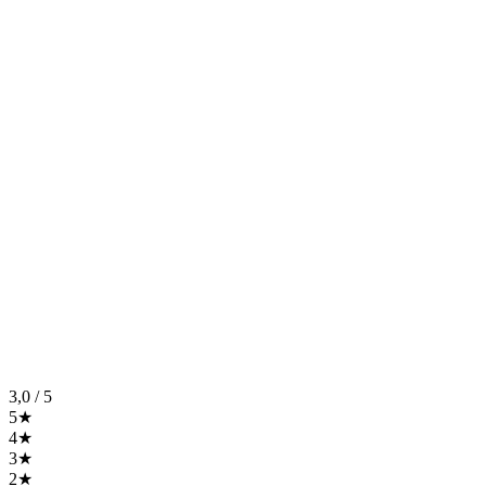
3,0
/ 5
5★
4★
3★
2★