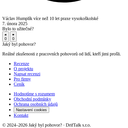
Václav Humplík
více než 10 let praxe
vysokoškolské
7. února 2025
Bylo to užitečné?
0
0
Jaký byl
pohovor?
Reálné zkušenosti z pracovních pohovorů od lidí, kteří jimi prošli.
Recenze
O projektu
Napsat recenzi
Pro firmy
Ceník
Hodnotíme s rozumem
Obchodní podmínky
Ochrana osobních údajů
Nastavení cookies
Kontakt
© 2024–2026 Jaký byl pohovor? · DrifTalk s.r.o.