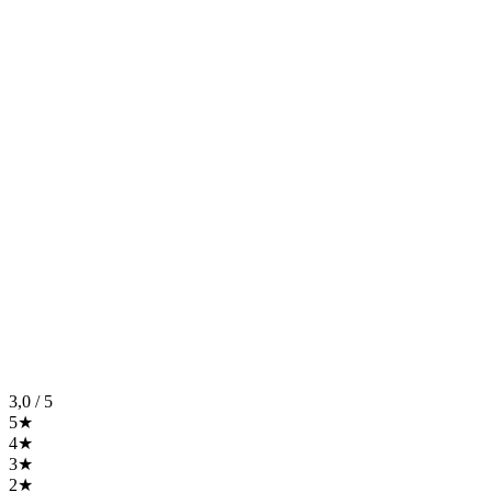
3,0
/ 5
5★
4★
3★
2★