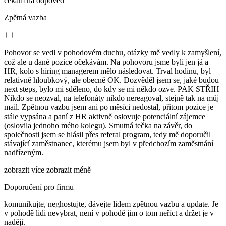
čekám na odpověď
Zpětná vazba
Pohovor se vedl v pohodovém duchu, otázky mě vedly k zamyšlení,
což ale u dané pozice očekávám. Na pohovoru jsme byli jen já a
HR, kolo s hiring managerem mělo následovat. Trval hodinu, byl
relativně hloubkový, ale obecně OK. Dozvěděl jsem se, jaké budou
next steps, bylo mi sděleno, do kdy se mi někdo ozve. PAK STŘIH
Nikdo se neozval, na telefonáty nikdo nereagoval, stejně tak na můj
mail. Zpětnou vazbu jsem ani po měsíci nedostal, přitom pozice je
stále vypsána a paní z HR aktivně oslovuje potenciální zájemce
(oslovila jednoho mého kolegu). Smutná tečka na závěr, do
společnosti jsem se hlásil přes referal program, tedy mě doporučil
stávající zaměstnanec, kterému jsem byl v předchozím zaměstnání
nadřízeným.
zobrazit více
zobrazit méně
Doporučení pro firmu
komunikujte, neghostujte, dávejte lidem zpětnou vazbu a update. Je
v pohodě lidi nevybrat, není v pohodě jim o tom neříct a držet je v
naději.