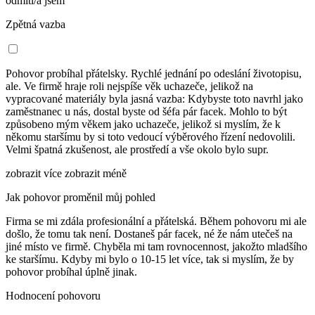
odmítl/a jsem
Zpětná vazba
Pohovor probíhal přátelsky. Rychlé jednání po odeslání životopisu,
ale. Ve firmě hraje roli nejspíše věk uchazeče, jelikož na
vypracované materiály byla jasná vazba: Kdybyste toto navrhl jako
zaměstnanec u nás, dostal byste od šéfa pár facek. Mohlo to být
způsobeno mým věkem jako uchazeče, jelikož si myslím, že k
někomu staršímu by si toto vedoucí výběrového řízení nedovolili.
Velmi špatná zkušenost, ale prostředí a vše okolo bylo supr.
zobrazit více
zobrazit méně
Jak pohovor proměnil můj pohled
Firma se mi zdála profesionální a přátelská. Během pohovoru mi ale
došlo, že tomu tak není. Dostaneš pár facek, né že nám utečeš na
jiné místo ve firmě. Chyběla mi tam rovnocennost, jakožto mladšího
ke staršímu. Kdyby mi bylo o 10-15 let více, tak si myslím, že by
pohovor probíhal úplně jinak.
Hodnocení pohovoru