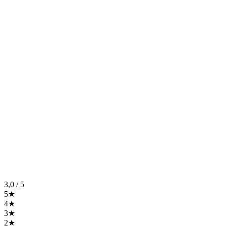
3,0
/ 5
5★
4★
3★
2★